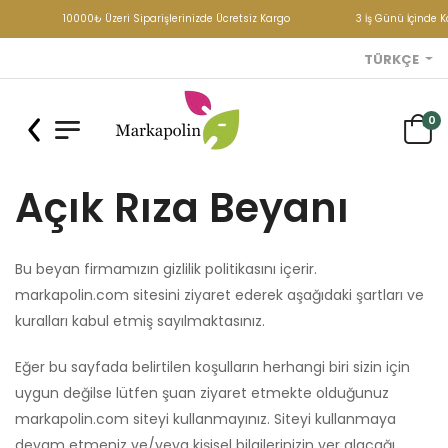
10000₺ Üzeri Siparişlerinizde Ücretsiz Kargo
3 İş Günü İçinde K
TÜRKÇE
0
Açık Rıza Beyanı
Bu beyan firmamızın gizlilik politikasını içerir.
markapolin.com sitesini ziyaret ederek aşağıdaki şartları ve
kuralları kabul etmiş sayılmaktasınız.
Eğer bu sayfada belirtilen koşulların herhangi biri sizin için
uygun değilse lütfen şuan ziyaret etmekte olduğunuz
markapolin.com siteyi kullanmayınız. Siteyi kullanmaya
devam etmeniz ve/veya kişisel bilgilerinizin yer alacağı