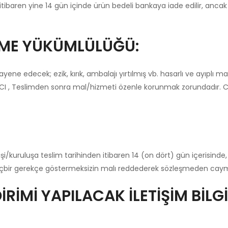
 itibaren yine 14 gün içinde ürün bedeli bankaya iade edilir, anc
TME YÜKÜMLÜLÜĞÜ:
 edecek; ezik, kırık, ambalajı yırtılmış vb. hasarlı ve ayıplı ma
ICI , Teslimden sonra mal/hizmeti özenle korunmak zorundadır. 
şi/kuruluşa teslim tarihinden itibaren 14 (on dört) gün içerisinde, 
hiçbir gerekçe göstermeksizin malı reddederek sözleşmeden cayma 
RİMİ YAPILACAK İLETİŞİM BİLGİ