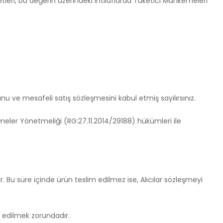
leri, bu değerin üzerindeki ihtilaflarda Tüketici Mahkemeleri
u ve mesafeli satış sözleşmesini kabul etmiş sayılırsınız.
leşmeler Yönetmeliği (RG:27.11.2014/29188) hükümleri ile
r. Bu süre içinde ürün teslim edilmez ise, Alıcılar sözleşmeyi
im edilmek zorundadır.