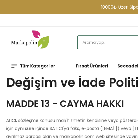
10000₺ Üzeri Siparişleri
Tüm Kategoriler
Fırsat Ürünleri
Seccade
Değişim ve İade Polit
MADDE 13 - CAYMA HAKKI
ALICI, sözleşme konusu mal/hizmetin kendisine veya gösterdiği
için aynı süre içinde SATICI'ya faks, e-posta ([EMAİL]) veya
ayrılmaz parçası olan ve markapolin.com web sitesinde yayınla