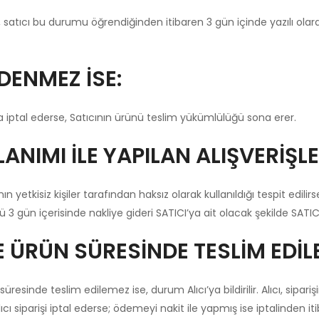
atıcı bu durumu öğrendiğinden itibaren 3 gün içinde yazılı olara
DENMEZ İSE:
da iptal ederse, Satıcının ürünü teslim yükümlülüğü sona erer.
LANIMI İLE YAPILAN ALIŞVERİŞLE
n yetkisiz kişiler tarafından haksız olarak kullanıldığı tespit edilir
 3 gün içerisinde nakliye gideri SATICI’ya ait olacak şekilde SATI
ÜRÜN SÜRESİNDE TESLİM EDİLE
inde teslim edilemez ise, durum Alıcı’ya bildirilir. Alıcı, siparişi
cı siparişi iptal ederse; ödemeyi nakit ile yapmış ise iptalinden i