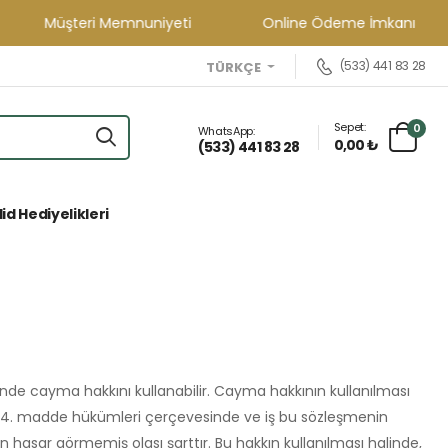
Müşteri Memnuniyeti
Online Ödeme İmkanı
(533) 441 83 28
TÜRKÇE
Sepet:
0
WhatsApp:
0,00 ₺
(533) 441 83 28
id Hediyelikleri
inde cayma hakkını kullanabilir. Cayma hakkının kullanılması
in 14. madde hükümleri çerçevesinde ve iş bu sözleşmenin
 hasar görmemiş olası şarttır. Bu hakkın kullanılması halinde,