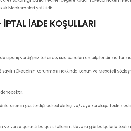
icaret Bakanlığınca ilan edilen değere kadar Tüketici Hakem Heyet
kuk Mahkemeleri yetkilidir.
 İPTAL İADE KOŞULLARI
sipariş verdiğiniz takdirde, size sunulan ön bilgilendirme formun
rak 6502 sayılı Tüketicinin Korunması Hakkında Kanun ve Mesafeli Söz
ödenecektir.
ile alıcının gösterdiği adresteki kişi ve/veya kuruluşa teslim edili
ygun ve varsa garanti belgesi, kullanım klavuzu gibi belgelerle tesl