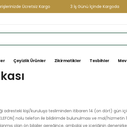
nizde Ücretsiz Kargo
3 İş Günü İçinde Kargoda
ler
Çeyizlik Ürünler
Zikirmatikler
Tesbihler
Mevl
ikası
 adresteki kişi/kuruluşa tesliminden itibaren 14 (on dört) gün iç
 [TELEFON] nolu telefon ile bildirimde bulunulması ve mal/hizmet
nmış olan ön bilgiler gereğince, ambalaj ve içeriğinin denenirken