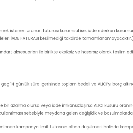
:
edilmek istenen ürünün faturası kurumsal ise, iade ederken kurumun
adeleri İADE FATURASI kesilmediği takdirde tamamlanamayacaktır.
dart aksesuarları ile birlikte eksiksiz ve hasarsız olarak teslim e
geç 14 günlük süre içerisinde toplam bedeli ve ALICI’yı borç altı
 bir azalma olursa veya iade imkânsızlaşırsa ALICI kusuru oranı
llanılması sebebiyle meydana gelen değişiklik ve bozulmalardan 
nlenen kampanya limit tutarının altına düşülmesi halinde kampany