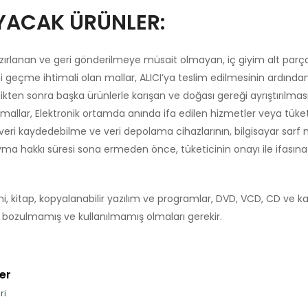
YACAK ÜRÜNLER:
hazırlanan ve geri gönderilmeye müsait olmayan, iç giyim alt parçal
 geçme ihtimali olan mallar, ALICI’ya teslim edilmesinin ardından 
ldikten sonra başka ürünlerle karışan ve doğası gereği ayrıştır
kin mallar, Elektronik ortamda anında ifa edilen hizmetler veya tük
nın, veri kaydedebilme ve veri depolama cihazlarının, bilgisayar sa
a hakkı süresi sona ermeden önce, tüketicinin onayı ile ifasına 
ni, kitap, kopyalanabilir yazılım ve programlar, DVD, VCD, CD ve kas
 bozulmamış ve kullanılmamış olmaları gerekir.
er
ri