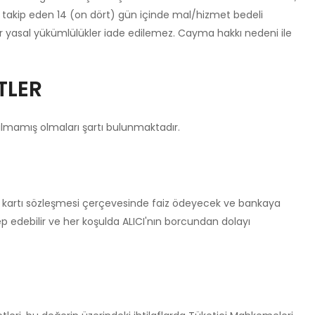
ını takip eden 14 (on dört) gün içinde mal/hizmet bedeli
iğer yasal yükümlülükler iade edilemez. Cayma hakkı nedeni ile
TLER
ılmamış olmaları şartı bulunmaktadır.
edi kartı sözleşmesi çerçevesinde faiz ödeyecek ve bankaya
ep edebilir ve her koşulda ALICI'nın borcundan dolayı