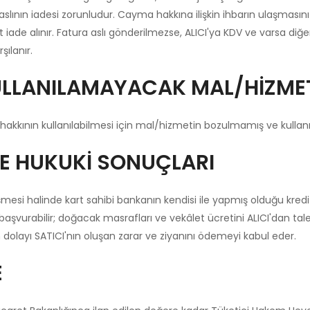
a aslının iadesi zorunludur. Cayma hakkına ilişkin ihbarın ulaşmas
et iade alınır. Fatura aslı gönderilmezse, ALICI'ya KDV ve varsa d
ılanır.
ULLANILAMAYACAK MAL/HİZME
hakkının kullanılabilmesi için mal/hizmetin bozulmamış ve kullan
VE HUKUKİ SONUÇLARI
üşmesi halinde kart sahibi bankanın kendisi ile yapmış olduğu kr
 başvurabilir; doğacak masrafları ve vekâlet ücretini ALICI'dan tal
dolayı SATICI'nın oluşan zarar ve ziyanını ödemeyi kabul eder.
E