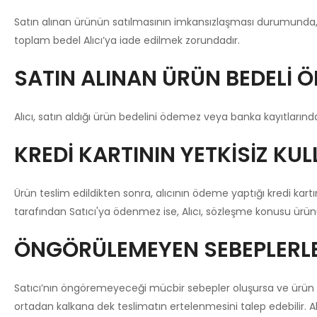
Satın alınan ürünün satılmasının imkansızlaşması durumunda, s
toplam bedel Alıcı’ya iade edilmek zorundadır.
SATIN ALINAN ÜRÜN BEDELİ Ö
Alıcı, satın aldığı ürün bedelini ödemez veya banka kayıtların
KREDİ KARTININ YETKİSİZ KUL
Ürün teslim edildikten sonra, alıcının ödeme yaptığı kredi kartını
tarafından Satıcı'ya ödenmez ise, Alıcı, sözleşme konusu ürünü
ÖNGÖRÜLEMEYEN SEBEPLERLE 
Satıcı’nın öngöremeyeceği mücbir sebepler oluşursa ve ürün süres
ortadan kalkana dek teslimatın ertelenmesini talep edebilir. Alı