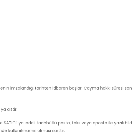
eşmenin imzalandığı tarihten itibaren başlar. Cayma hakkı süresi s
a aittir.
de SATICI' ya iadeli taahhütlü posta, faks veya eposta ile yazılı
e kullanılmamış olması şarttır.