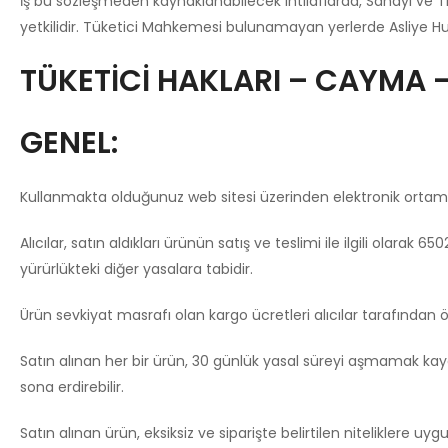
İş bu sözleşmeden kaynaklanabilecek ihtilaflarda, Sanayi ve T
yetkilidir. Tüketici Mahkemesi bulunamayan yerlerde Asliye Hu
TÜKETİCİ HAKLARI – CAYMA –
GENEL:
Kullanmakta olduğunuz web sitesi üzerinden elektronik ortamda 
Alıcılar, satın aldıkları ürünün satış ve teslimi ile ilgili ola
yürürlükteki diğer yasalara tabidir.
Ürün sevkiyat masrafı olan kargo ücretleri alıcılar tarafından 
Satın alınan her bir ürün, 30 günlük yasal süreyi aşmamak kaydı 
sona erdirebilir.
Satın alınan ürün, eksiksiz ve siparişte belirtilen niteliklere u