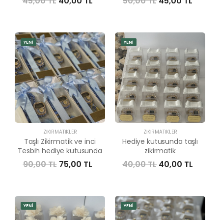
45,00 TL
40,00 TL
50,00 TL
45,00 TL
YENİ
YENİ
ZIKIRMATIKLER
ZIKIRMATIKLER
Taşlı Zikirmatik ve inci
Hediye kutusunda taşlı
Tesbih hediye kutusunda
zikirmatik
90,00 TL
75,00 TL
40,00 TL
40,00 TL
YENİ
YENİ