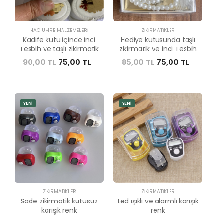
HAC UMRE MALZEMELERI
ZIKIRMATIKLER
Kadife kutu içinde inci
Hediye kutusunda taşlı
Tesbih ve taşlı zikirmatik
zikirmatik ve inci Tesbih
90,00 TL
75,00 TL
85,00 TL
75,00 TL
YENİ
YENİ
ZIKIRMATIKLER
ZIKIRMATIKLER
Sade zikirmatik kutusuz
Led ışıklı ve alarmlı karışık
karışık renk
renk