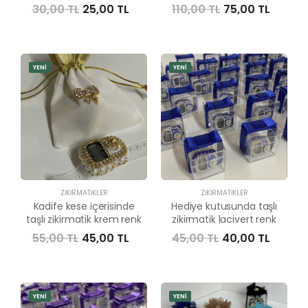
30,00 TL
25,00 TL
110,00 TL
75,00 TL
YENİ
YENİ
ZIKIRMATIKLER
ZIKIRMATIKLER
Kadife kese içerisinde
Hediye kutusunda taşlı
taşlı zikirmatik krem renk
zikirmatik lacivert renk
55,00 TL
45,00 TL
45,00 TL
40,00 TL
YENİ
YENİ