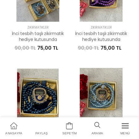
ZIKIRMATIKLER
ZIKIRMATIKLER
İnci tesbih taşlı zikirmatik
İnci tesbih taşlı zikirmatik
hediye kutusunda
hediye kutusunda
90,00 TL
75,00 TL
90,00 TL
75,00 TL
ZIKIRMATIKLER
ZIKIRMATIKLER
ANASAYFA
PAYLAŞ
SEPETIM
ARAMA
MENÜ
İnci tesbih taşlı zikirmatik
İnci tesbih taşlı zikirmatik