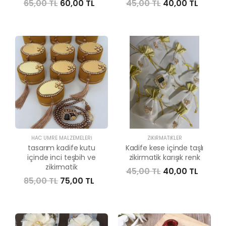
65,00 TL
60,00 TL
45,00 TL
40,00 TL
HAC UMRE MALZEMELERI
ZIKIRMATIKLER
tasarım kadife kutu
Kadife kese içinde taşlı
içinde inci teşbih ve
zikirmatik karışık renk
zikirmatik
45,00 TL
40,00 TL
85,00 TL
75,00 TL