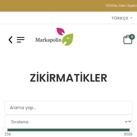
10000₺ Üzeri Siparişlerinizde
TÜRKÇE
0
ZIKIRMATIKLER
25₺
950₺