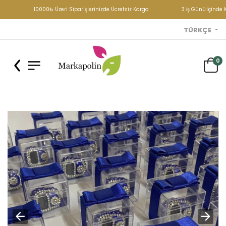
10000₺ Üzeri Siparişlerinizde Ücretsiz Kargo
3 İş Günü İçinde K
TÜRKÇE
0