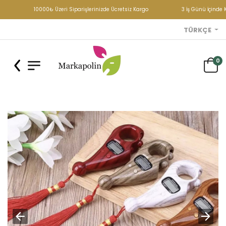
10000₺ Üzeri Siparişlerinizde Ücretsiz Kargo
3 İş Günü İçinde K
TÜRKÇE
0