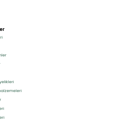
er
ri
nler
r
elikleri
alzemeleri
r
eri
eri