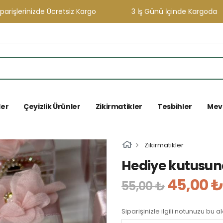
lerinizde Ücretsiz Kargo
3 İş Günü İçinde Kargoda
ler
Çeyizlik Ürünler
Zikirmatikler
Tesbihler
Mevl
Zikirmatikler
Hediye kutusund
45,00 ₺
55,00 ₺
Siparişinizle ilgili notunuzu bu a