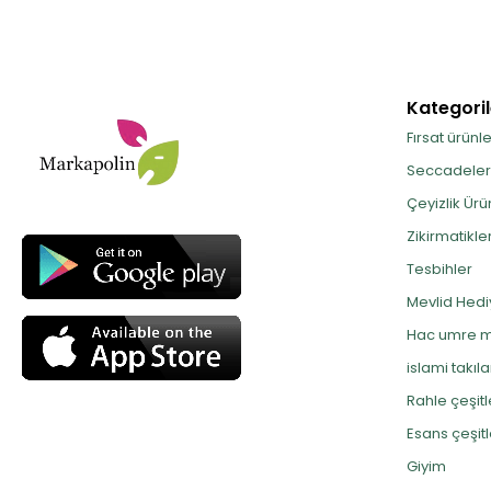
Kategoril
Fırsat ürünle
Seccadeler
Çeyizlik Ürü
Zikirmatikle
Tesbihler
Mevlid Hediy
Hac umre m
islami takıla
Rahle çeşitl
Esans çeşitl
Giyim