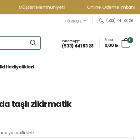
Müşteri Memnuniyeti
Online Ödeme İmkanı
(533) 441 83 28
TÜRKÇE
Sepet:
0
WhatsApp:
0,00 ₺
(533) 441 83 28
id Hediyelikleri
a taşlı zikirmatik
lana yazabilirsiniz