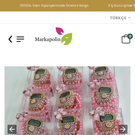
10000₺ Üzeri Siparişlerinizde Ücretsiz Kargo
3 İş Günü İçinde 
TÜRKÇE
0