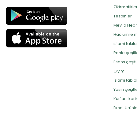
Zikirmatikle
Tesbihler
Mevlid Hediy
Hac umre m
islami takıla
Rahle çeşitl
Esans çeşitl
Giyim
İslami tablo
Yasin çeşitle
Kur`anı ker
Fırsat Ürünle