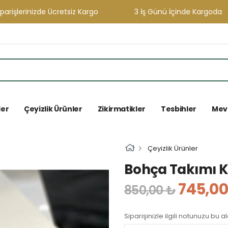
lerinizde Ücretsiz Kargo
3 İş Günü İçinde Kargoda
ler
Çeyizlik Ürünler
Zikirmatikler
Tesbihler
Mevl
Çeyizlik Ürünler
Bohça Takımı K
745,00
850,00 ₺
Siparişinizle ilgili notunuzu bu a