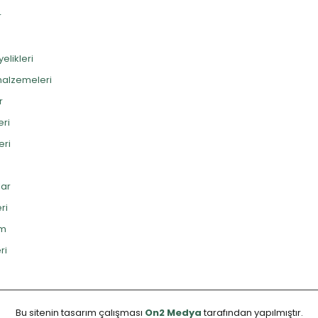
r
elikleri
alzemeleri
r
eri
eri
lar
ri
im
ri
Bu sitenin tasarım çalışması
On2 Medya
tarafından yapılmıştır.