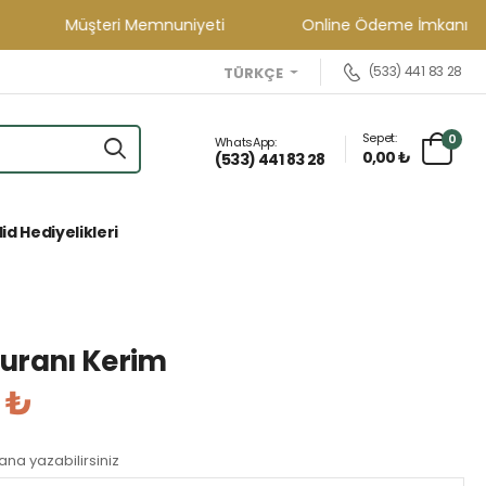
Müşteri Memnuniyeti
Online Ödeme İmkanı
(533) 441 83 28
TÜRKÇE
Sepet:
0
WhatsApp:
0,00 ₺
(533) 441 83 28
id Hediyelikleri
uranı Kerim
 ₺
lana yazabilirsiniz