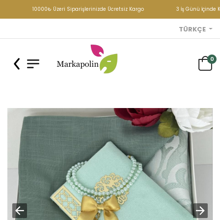
10000₺ Üzeri Siparişlerinizde Ücretsiz Kargo
3 İş Günü İçinde K
TÜRKÇE
0