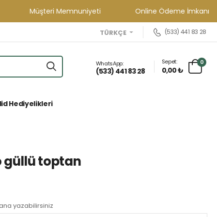
Müşteri Memnuniyeti
Online Ödeme İmkanı
(533) 441 83 28
TÜRKÇE
Sepet:
0
WhatsApp:
0,00 ₺
(533) 441 83 28
id Hediyelikleri
o güllü toptan
lana yazabilirsiniz