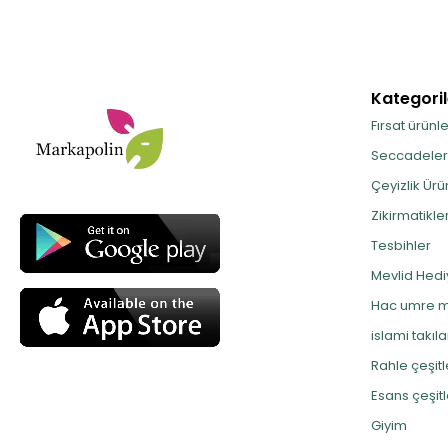
Kategoril
Fırsat ürünle
Seccadeler
Çeyizlik Ürü
Zikirmatikle
Tesbihler
Mevlid Hediy
Hac umre m
islami takıla
Rahle çeşitl
Esans çeşitl
Giyim