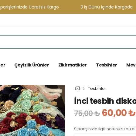
şlerinizde Ücretsiz Kargo
3 İş Günü İçinde Kargoda
ler
Çeyizlik Ürünler
Zikirmatikler
Tesbihler
Mevl
Tesbihler
İnci tesbih disk
60,00 ₺
75,00 ₺
Siparişinizle ilgili notunuzu bu a