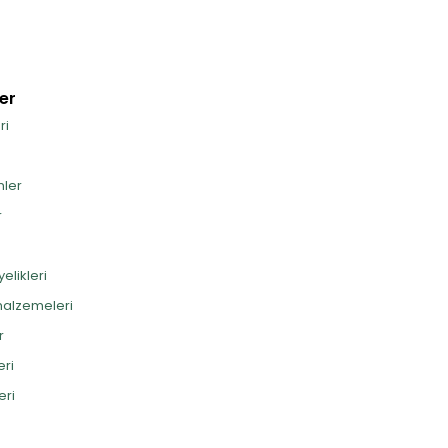
er
ri
nler
r
elikleri
alzemeleri
r
eri
eri