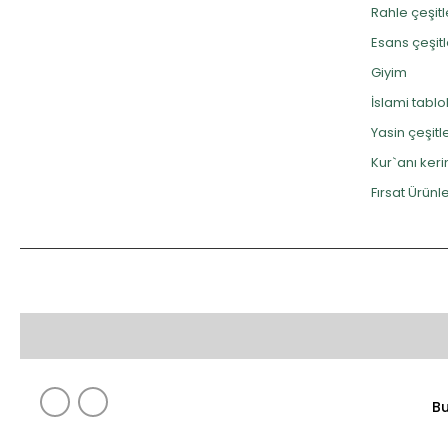
Rahle çeşitl
Esans çeşitl
Giyim
İslami tablo
Yasin çeşitle
Kur`anı ker
Fırsat Ürünle
Bu