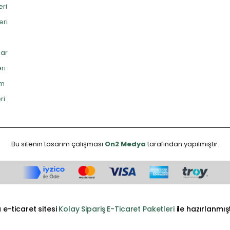
eri
eri
lar
ri
im
ri
Bu sitenin tasarım çalışması
On2 Medya
tarafından yapılmıştır.
 e-ticaret sitesi
Kolay Sipariş E-Ticaret Paketleri
ile hazırlanmışt