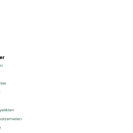
er
ri
nler
r
elikleri
alzemeleri
r