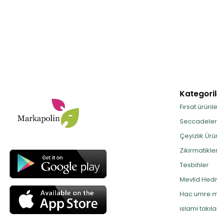
Kategoril
Fırsat ürünle
Seccadeler
Çeyizlik Ürü
Zikirmatikle
Tesbihler
Mevlid Hediy
Hac umre m
islami takıla