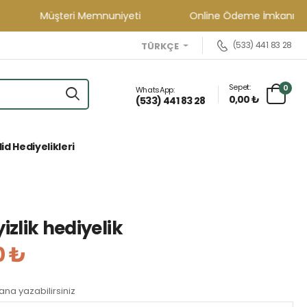
Müşteri Memnuniyeti
Online Ödeme İmkanı
(533) 441 83 28
TÜRKÇE
Sepet:
0
WhatsApp:
0,00 ₺
(533) 441 83 28
id Hediyelikleri
izlik hediyelik
0 ₺
lana yazabilirsiniz