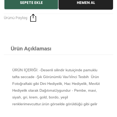
SEPETE EKLE
HEMEN AL
Ürünü Paylaş:
Ürün Açıklaması
ÜRÜN İÇERİĞİ: -Desenli silindir kutuiçinde pamuklu
tafta seccade -Şık Görünümlü Vav'lıİnci Tesbih Ürün
Fotoğraftaki gibi Dini Hediyelik, Hac Hediyelik, Mevlüt
Hediyelik olarak DağıtımaUygundur - Pembe, mavi,
siyah, gri, krem, gold, bordo, yeşil
renklerimevcuttur.ürün görselde görüldüğü gibi gelir