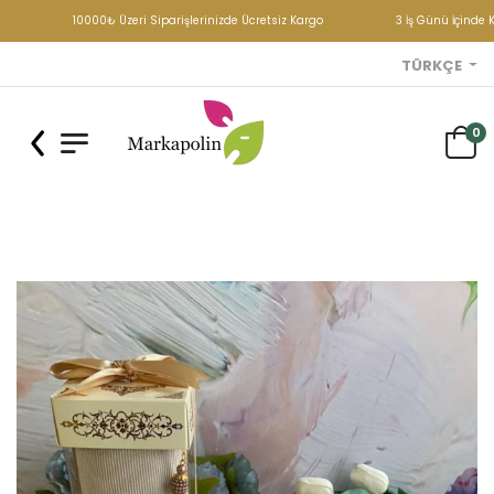
10000₺ Üzeri Siparişlerinizde Ücretsiz Kargo
3 İş Günü İçinde K
TÜRKÇE
0