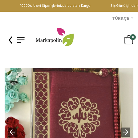
10000₺ Üzeri Siparişlerinizde Ücretsiz Kargo
3 İş Günü İçinde K
TÜRKÇE
0