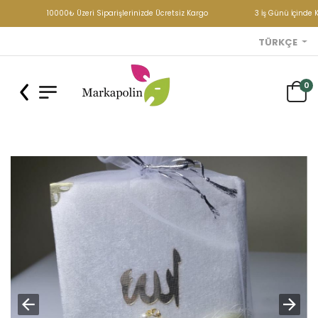
10000₺ Üzeri Siparişlerinizde Ücretsiz Kargo
3 İş Günü İçinde 
TÜRKÇE
0